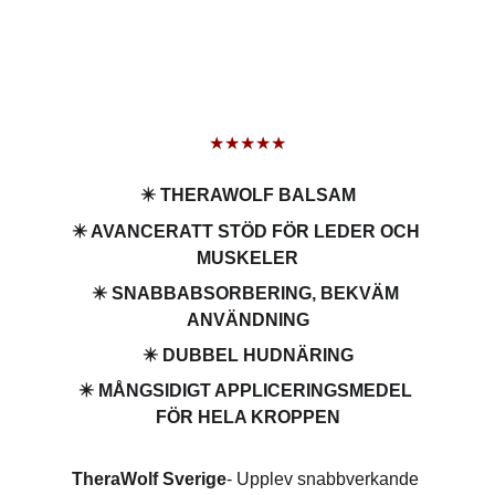
★★★★★
✴️ THERAWOLF BALSAM
✴️ AVANCERATT STÖD FÖR LEDER OCH 
MUSKELER
✴️ SNABBABSORBERING, BEKVÄM 
ANVÄNDNING
✴️ DUBBEL HUDNÄRING
✴️ MÅNGSIDIGT APPLICERINGSMEDEL 
FÖR HELA KROPPEN
TheraWolf Sverige
- Upplev snabbverkande 