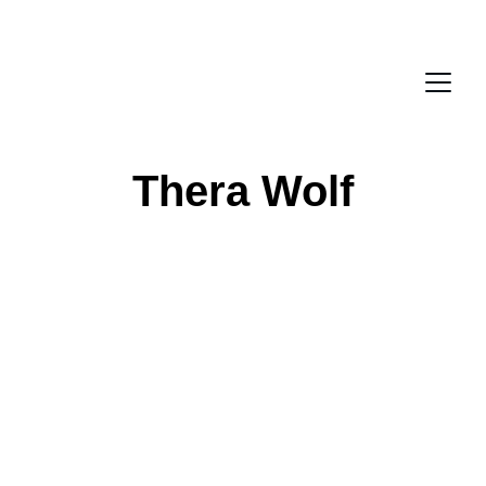
🚀 SPECIALERBJUDANDE -46% + FRI FRAKT | 
TIDSBEGRÄNSAT ERBJUDANDE
Thera Wolf