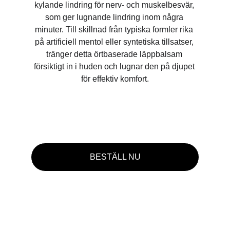
kylande lindring för nerv- och muskelbesvär, 
som ger lugnande lindring inom några 
minuter. Till skillnad från typiska formler rika 
på artificiell mentol eller syntetiska tillsatser, 
tränger detta örtbaserade läppbalsam 
försiktigt in i huden och lugnar den på djupet 
för effektiv komfort.
BESTÄLL NU
★★★★★
Jag jobbar vid en dator hela dagarna, så mina 