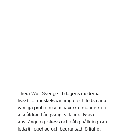
handleder var konstant stela och ömma. 
Ibland fick jag till och med den där brännande 
smärtan, det var ett helvete! Det här balsamet 
var det första som faktiskt stoppade det helt! 
Nu kan jag skriva hela dagen utan att känna 
en uns av värk eller något!
Thera Wolf Sverige - I dagens moderna 
livsstil är muskelspänningar och ledsmärta 
vanliga problem som påverkar människor i 
alla åldrar. Långvarigt sittande, fysisk 
ansträngning, stress och dålig hållning kan 
leda till obehag och begränsad rörlighet. 