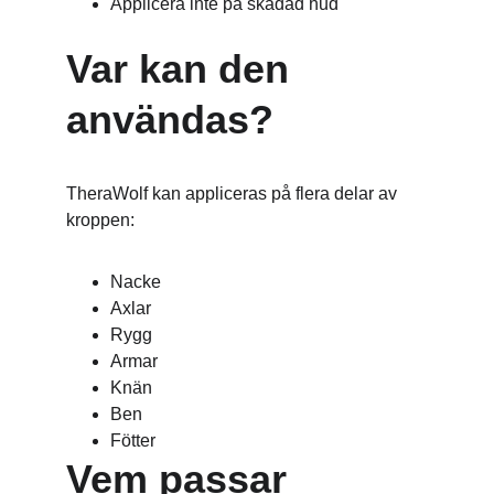
Applicera inte på skadad hud
Var kan den 
användas?
TheraWolf kan appliceras på flera delar av 
kroppen:
Nacke
Axlar
Rygg
Armar
Knän
Ben
Fötter
Vem passar 